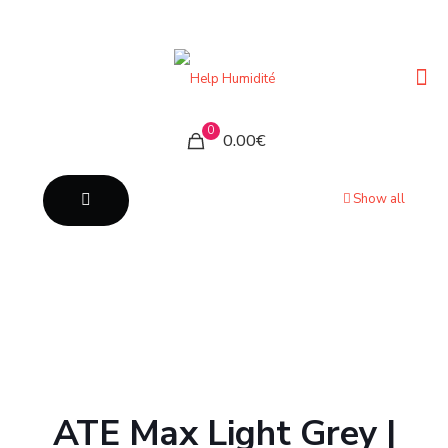
0
0.00€
Show all
ATE Max Light Grey |