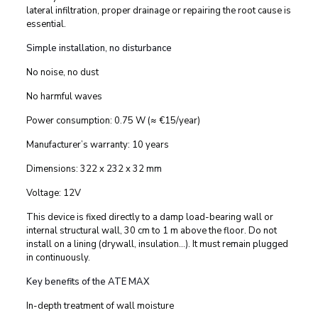
lateral infiltration, proper drainage or repairing the root cause is
essential.
Simple installation, no disturbance
No noise, no dust
No harmful waves
Power consumption: 0.75 W (≈ €15/year)
Manufacturer’s warranty: 10 years
Dimensions: 322 x 232 x 32 mm
Voltage: 12V
This device is fixed directly to a damp load-bearing wall or
internal structural wall, 30 cm to 1 m above the floor. Do not
install on a lining (drywall, insulation…). It must remain plugged
in continuously.
Key benefits of the ATE MAX
In-depth treatment of wall moisture