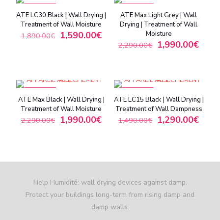
ON SALE
ON SALE
ATE LC30 Black | Wall Drying |
ATE Max Light Grey | Wall
Treatment of Wall Moisture
Drying | Treatment of Wall
1,590.00
€
Moisture
1,890.00
€
1,990.00
€
2,290.00
€
ON SALE
ON SALE
ATE Max Black | Wall Drying |
ATE LC15 Black | Wall Drying |
Treatment of Wall Moisture
Treatment of Wall Dampness
1,990.00
€
1,290.00
€
2,290.00
€
1,490.00
€
Help Humidité: wall drying devices against damp.
Protect your buildings long-term from rising damp and
damp walls.