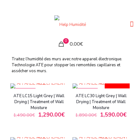
0
0.00€
Traitez l’humidité des murs avec notre appareil électronique.
Technologie ATE pour stopper les remontées capillaires et
assécher vos murs.
BEST-SELLER
ON SALE
ON SALE
ATE LC15 Light Grey | Wall
ATE LC30 Light Grey | Wall
Drying | Treatment of Wall
Drying | Treatment of Wall
Moisture
Moisture
1,290.00
€
1,590.00
€
1,490.00
€
1,890.00
€