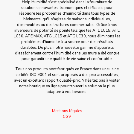
Help Humidité s'est spécialisé dans la fourniture de
solutions innovantes, économiques et efficaces pour
résoudre les problèmes d'humidité dans tous types de
bâtiments, qu'il s'agisse de maisons individuelles,
d'immeubles ou de structures commerciales. Grâce à nos
inverseurs de polarité de pointe tels que les ATE LC15, ATE
LC30, ATE MAX, ATG LC15 et ATG LC30, nous éliminons les
problèmes d'humidité à la source pour des résultats
durables. De plus, notre nouvelle gamme d'appareils
d'assèchement contre l'humidité dans les murs a été conçue
pour garantir une qualité de vie saine et confortable.
Tous nos produits sont fabriqués en France dans une usine
certifiée ISO 9001 et sont proposés à des prix accessibles,
avec un excellent rapport qualité-prix. N'hésitez pas à visiter
notre boutique en ligne pour trouver la solution la plus
adaptée à vos besoins.
Mentions légales
CGV