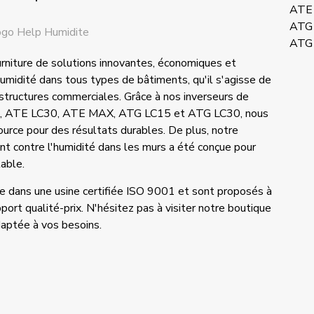
ATE
ATG
ATG
urniture de solutions innovantes, économiques et
umidité dans tous types de bâtiments, qu'il s'agisse de
structures commerciales. Grâce à nos inverseurs de
C15, ATE LC30, ATE MAX, ATG LC15 et ATG LC30, nous
ource pour des résultats durables. De plus, notre
 contre l'humidité dans les murs a été conçue pour
table.
ce dans une usine certifiée ISO 9001 et sont proposés à
port qualité-prix. N'hésitez pas à visiter notre boutique
adaptée à vos besoins.