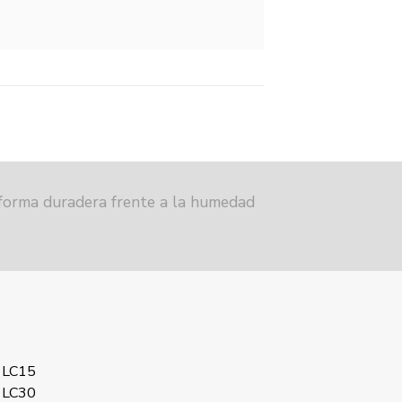
 forma duradera frente a la humedad
 LC15
 LC30