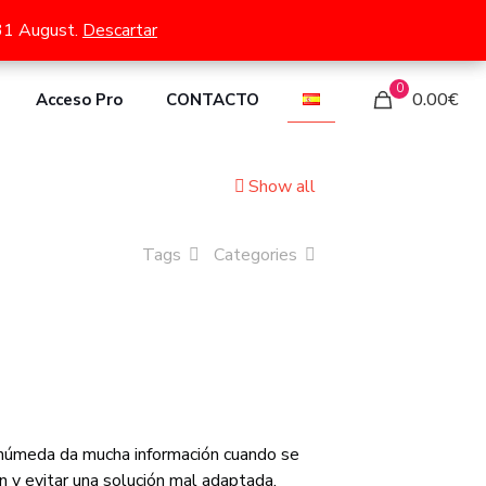
TG LC15 y ATG LC30.
 31 August.
 31 August.
Descartar
Descartar
0
0.00€
Acceso Pro
CONTACTO
Show all
Tags
Categories
 húmeda da mucha información cuando se
n y evitar una solución mal adaptada.