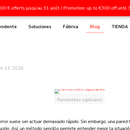
as paredes: secado de muros ATE LC15, ATE LC30, ATE MAX, A
300 € offerts jusqu’au 31 août / Promotion: up to €300 off until
300 € offerts jusqu’au 31 août / Promotion: up to €300 off until
endente
Soluciones
Fábrica
Blog
TIENDA
o 13, 2026
Remontées capillaires
rror suele ser actuar demasiado rápido. Sin embargo, una pared
ución. Así, un método sencillo permite entender mejor la situació