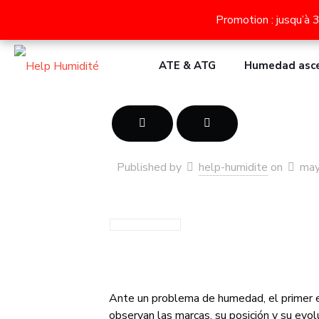
Descubre nuestros dispositivos contra la humedad en l
Promotion : jusqu’à 
Promotion : jusqu’à 
ATE & ATG
Humedad asc
Published by
help-humidite
on
may
Ante un problema de humedad, el primer e
observan las marcas, su posición y su evol