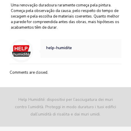
Uma renovação duradoura raramente começa pela pintura.
Começa pela observação da causa, pelo respeito do tempo de
secagem e pela escolha de materiais coerentes. Quanto melhor
a parede for compreendida antes das obras, mais hipóteses os
acabamentos têm de durar.
help-humidite
Comments are closed.
Help Humidité: dispositivi per l’asciugatura dei muri
contro l’umidità. Proteggi in modo duraturo i tuoi edifici
dall’umidità di risalita e dai muri umidi.