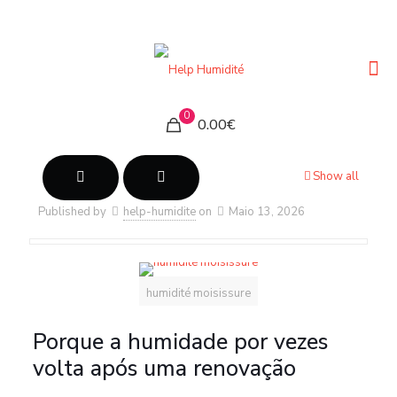
0
0.00€
Show all
Published by
help-humidite
on
Maio 13, 2026
humidité moisissure
Porque a humidade por vezes
volta após uma renovação