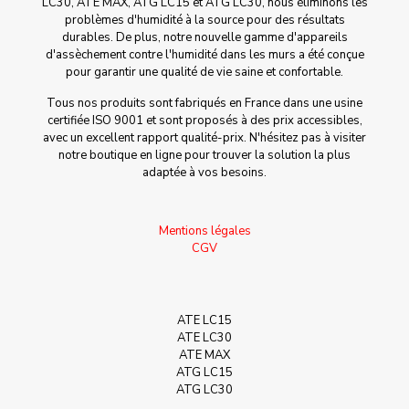
LC30, ATE MAX, ATG LC15 et ATG LC30, nous éliminons les
problèmes d'humidité à la source pour des résultats
durables. De plus, notre nouvelle gamme d'appareils
d'assèchement contre l'humidité dans les murs a été conçue
pour garantir une qualité de vie saine et confortable.
Tous nos produits sont fabriqués en France dans une usine
certifiée ISO 9001 et sont proposés à des prix accessibles,
avec un excellent rapport qualité-prix. N'hésitez pas à visiter
notre boutique en ligne pour trouver la solution la plus
adaptée à vos besoins.
Mentions légales
CGV
ATE LC15
ATE LC30
ATE MAX
ATG LC15
ATG LC30