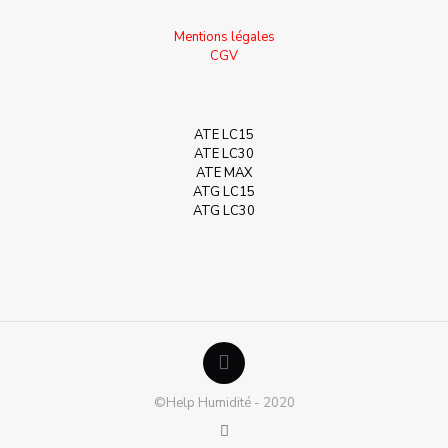
Mentions légales
CGV
ATE LC15
ATE LC30
ATE MAX
ATG LC15
ATG LC30
©Help Humidité - 2020