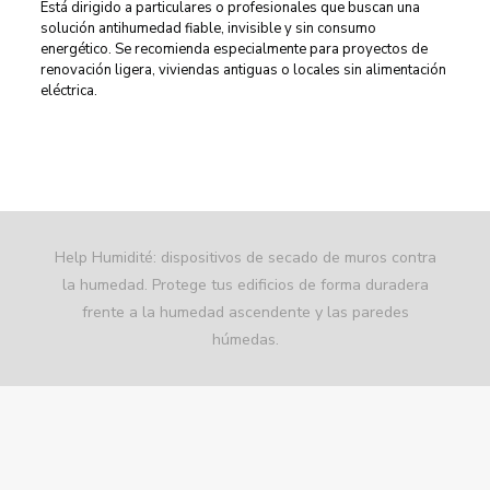
Está dirigido a particulares o profesionales que buscan una
solución antihumedad fiable, invisible y sin consumo
energético. Se recomienda especialmente para proyectos de
renovación ligera, viviendas antiguas o locales sin alimentación
eléctrica.
Help Humidité: dispositivos de secado de muros contra
la humedad. Protege tus edificios de forma duradera
frente a la humedad ascendente y las paredes
húmedas.