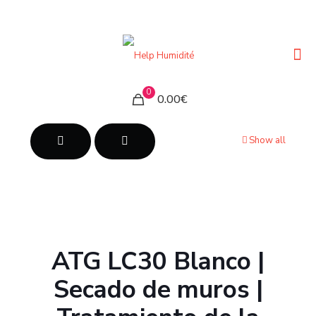
0
0.00€
Show all
ATG LC30 Blanco |
Secado de muros |