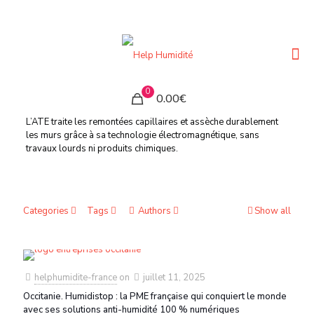
0
0.00€
L’ATE traite les remontées capillaires et assèche durablement
les murs grâce à sa technologie électromagnétique, sans
travaux lourds ni produits chimiques.
Categories
Tags
Authors
Show all
helphumidite-france
on
juillet 11, 2025
Occitanie. Humidistop : la PME française qui conquiert le monde
avec ses solutions anti-humidité 100 % numériques