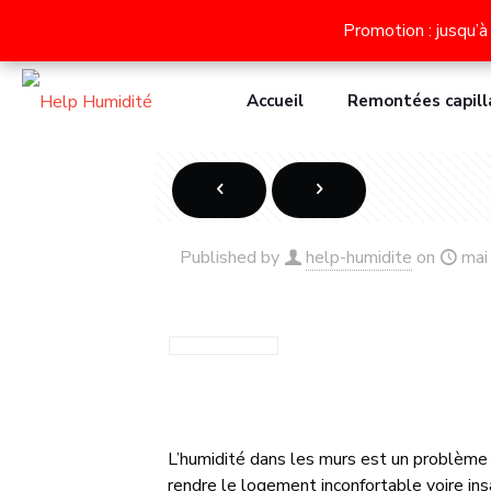
Découvrez nos appareils contre l'humidité des murs : 
Promotion : jusqu’à
Promotion : jusqu’à
Accueil
Remontées capill
Published by
help-humidite
on
mai
L’humidité dans les murs est un problème c
rendre le logement inconfortable voire ins