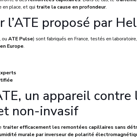
 en place, et qui
traite la cause en profondeur
.
ir l’ATE proposé par He
, ou
ATE Pulse
) sont fabriqués en France, testés en laboratoire,
 en Europe
.
experts
tifiée
ATE, un appareil contre 
t non-invasif
de
traiter efficacement les remontées capillaires sans dét
umidité murale par inverseur de polarité électromagnétiq