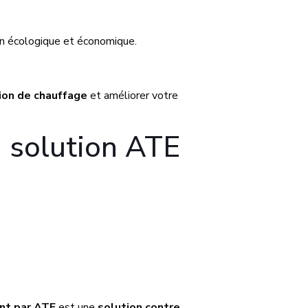
ion écologique et économique.
ion de chauffage
et améliorer votre
a solution ATE
nt par ATE
est une
solution contre