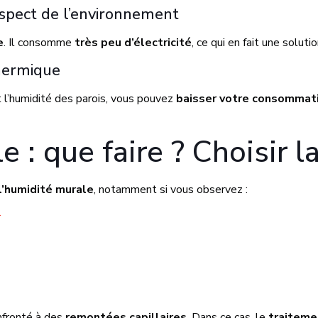
spect de l’environnement
e
. Il consomme
très peu d’électricité
, ce qui en fait une solut
hermique
t l’humidité des parois, vous pouvez
baisser votre consommat
 : que faire ? Choisir l
 l’humidité murale
, notamment si vous observez :
r
nfronté à des
remontées capillaires
. Dans ce cas, le
traiteme