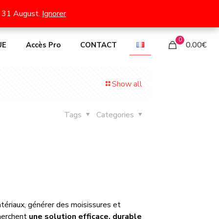
 et ATG LC30
il 31 August.
il 31 August.
Ignorer
Ignorer
0
0.00€
UE
Accès Pro
CONTACT
Show all
Tags
Categories
atériaux, générer des moisissures et
cherchent
une solution efficace, durable