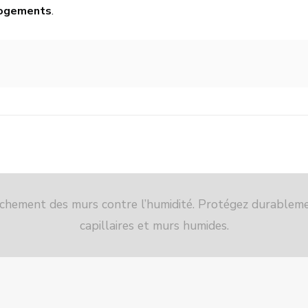
 logements
.
èchement des murs contre l’humidité. Protégez durable
capillaires et murs humides.