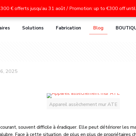
assèchement des murs ATE LC15, ATE LC30, ATE MAX, ATG LC15
 300 € offerts jusqu’au 31 août / Promotion: up to €300 off unt
 300 € offerts jusqu’au 31 août / Promotion: up to €300 off unt
aires
Solutions
Fabrication
Blog
BOUTIQ
 6, 2025
Appareil assèchement mur ATE
ourant, souvent difficile à éradiquer. Elle peut détériorer les m
alubre. Face à cette situation, de plus en plus de propriétaires 