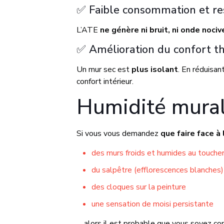
✅ Faible consommation et re
L’ATE
ne génère ni bruit, ni onde nociv
✅ Amélioration du confort t
Un mur sec est
plus isolant
. En réduisan
confort intérieur.
Humidité murale
Si vous vous demandez
que faire face à
des murs froids et humides au touche
du salpêtre (efflorescences blanches)
des cloques sur la peinture
une sensation de moisi persistante
… alors il est probable que vous soyez co