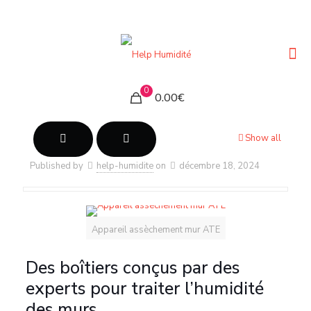
0
0.00€
Show all
Published by
help-humidite
on
décembre 18, 2024
Appareil assèchement mur ATE
Des boîtiers conçus par des
experts pour traiter l’humidité
des murs