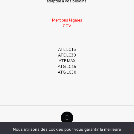
adaptée à vos besoins.
Mentions légales
CGV
ATE LC15
ATE LC30
ATE MAX
ATG LC15
ATG LC30
Nous utilisons des cookies pour vous garantir la meilleure
©Help Humidité - 2020