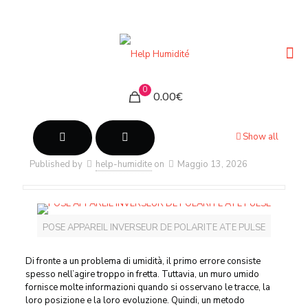
0
0.00€
Show all
Published by
help-humidite
on
Maggio 13, 2026
POSE APPAREIL INVERSEUR DE POLARITE ATE PULSE
Di fronte a un problema di umidità, il primo errore consiste
spesso nell’agire troppo in fretta. Tuttavia, un muro umido
fornisce molte informazioni quando si osservano le tracce, la
loro posizione e la loro evoluzione. Quindi, un metodo