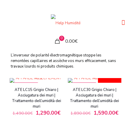
0
0.00€
L’inverseur de polarité électromagnétique stoppe les
remontées capillaires et assèche vos murs efficacement, sans
travaux lourds ni produits chimiques.
BEST-SELLER
IN OFFERTA
IN OFFERTA
ATE LC15 Grigio Chiaro |
ATE LC30 Grigio Chiaro |
Asciugatura dei muri |
Asciugatura dei muri |
Trattamento dell’umidità dei
Trattamento dell’umidità dei
muri
muri
1,290.00
€
1,590.00
€
1,490.00
€
1,890.00
€