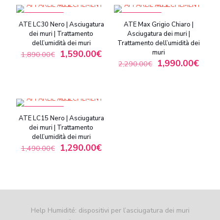
IN OFFERTA
IN OFFERTA
ATE LC30 Nero | Asciugatura
ATE Max Grigio Chiaro |
dei muri | Trattamento
Asciugatura dei muri |
dell’umidità dei muri
Trattamento dell’umidità dei
1,590.00
€
muri
1,890.00
€
1,990.00
€
2,290.00
€
IN OFFERTA
ATE LC15 Nero | Asciugatura
dei muri | Trattamento
dell’umidità dei muri
1,290.00
€
1,490.00
€
Help Humidité: dispositivi per l’asciugatura dei muri