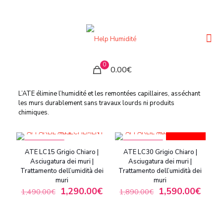
0
0.00€
L’ATE élimine l’humidité et les remontées capillaires, asséchant
les murs durablement sans travaux lourds ni produits
chimiques.
BEST-SELLER
IN OFFERTA
IN OFFERTA
ATE LC15 Grigio Chiaro |
ATE LC30 Grigio Chiaro |
Asciugatura dei muri |
Asciugatura dei muri |
Trattamento dell’umidità dei
Trattamento dell’umidità dei
muri
muri
1,290.00
€
1,590.00
€
1,490.00
€
1,890.00
€