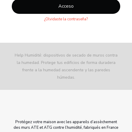
Acceso
¿Olvidaste la contraseña?
Help Humidité: dispositivos de secado de muros contra
la humedad. Protege tus edificios de forma duradera
frente a la humedad ascendente y las paredes
húmedas.
Protégez votre maison avec les appareils d’assèchement
des murs ATE et ATG contre l’humidité, fabriqués en France