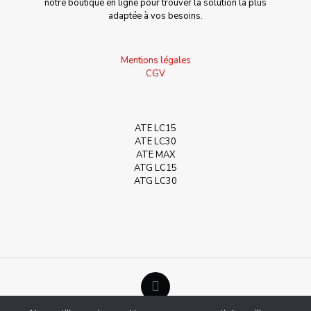
notre boutique en ligne pour trouver la solution la plus
adaptée à vos besoins.
Mentions légales
CGV
ATE LC15
ATE LC30
ATE MAX
ATG LC15
ATG LC30