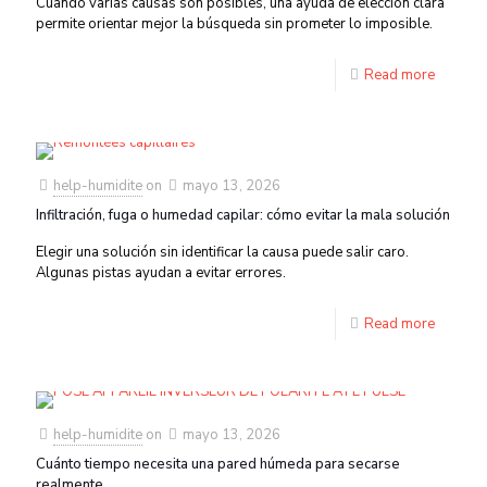
Cuando varias causas son posibles, una ayuda de elección clara
permite orientar mejor la búsqueda sin prometer lo imposible.
Read more
help-humidite
on
mayo 13, 2026
Infiltración, fuga o humedad capilar: cómo evitar la mala solución
Elegir una solución sin identificar la causa puede salir caro.
Algunas pistas ayudan a evitar errores.
Read more
help-humidite
on
mayo 13, 2026
Cuánto tiempo necesita una pared húmeda para secarse
realmente