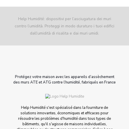
Help Humidité: dispositivi per l’asciugatura dei muri
contro l’umidità. Proteggi in modo duraturo i tuoi edifici
dall’umidità di risalita e dai muri umidi.
Protégez votre maison avec les appareils d’assèchement
des murs ATE et ATG contre l’humidité, fabriqués en France
Help Humidité s'est spécialisé dans la fourniture de
solutions innovantes, économiques et efficaces pour
résoudre les problèmes d'humidité dans tous types de
bâtiments, qu'il s'agisse de maisons individuelles,