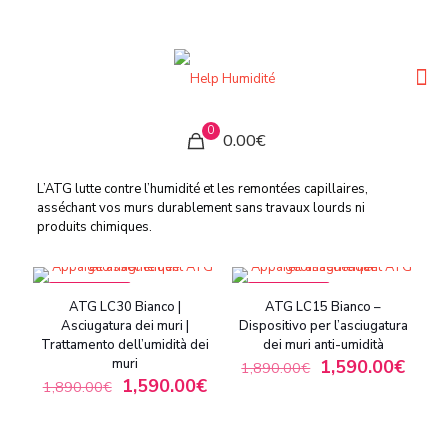
0
0.00€
L’ATG lutte contre l’humidité et les remontées capillaires,
asséchant vos murs durablement sans travaux lourds ni
produits chimiques.
IN OFFERTA
IN OFFERTA
ATG LC30 Bianco |
ATG LC15 Bianco –
Asciugatura dei muri |
Dispositivo per l’asciugatura
Trattamento dell’umidità dei
dei muri anti-umidità
muri
1,590.00
€
1,890.00
€
1,590.00
€
1,890.00
€